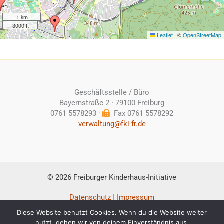
1 km
3000 ft
Leaflet
|
©
OpenStreetMap
Geschäftsstelle / Büro
Bayernstraße 2 · 79100 Freiburg
0761 5578293 ·
Fax 0761 5578292
verwaltung@fki-fr.de
© 2026 Freiburger Kinderhaus-Initiative
Datenschutz
|
Impressum
Diese Website benutzt Cookies. Wenn du die Website weiter
LogIn Verein
|
Fachkräfte
nutzt, gehen wir von deinem Einverständnis aus.